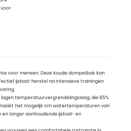
t voor
ruimte voor mensen. Deze koude dompelbak kan
ectief ijsbad-herstel na intensieve trainingen
varing.
3 lagen temperatuurvergrendelingslaag, die 85%
 maakt het mogelijk om watertemperaturen van
e en langer aanhoudende ijsbad- en
n en vrouwen een comfortabele rustruimte in