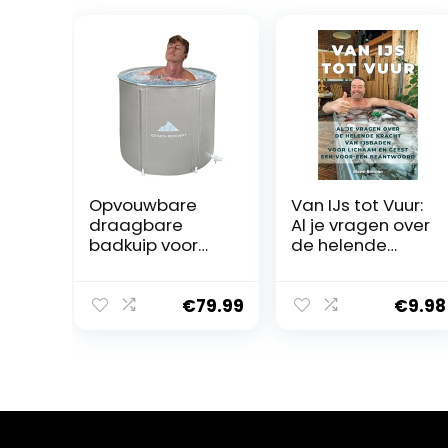
Opvouwbare
Van IJs tot Vuur:
draagbare
Al je vragen over
badkuip voor
de helende
volwassenen, 75
kracht van
x 68 cm,
ijsbaden voor
draagbaar,
lichaam en
€
79.99
€
9.98
inklapbaar, spa,
geest een-
ijsbad, kleine
voor-een
mobiele
beantwoord
badkuip,
temperatuurbeh
oud, badzout