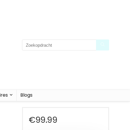
ires
Blogs
€
99.99