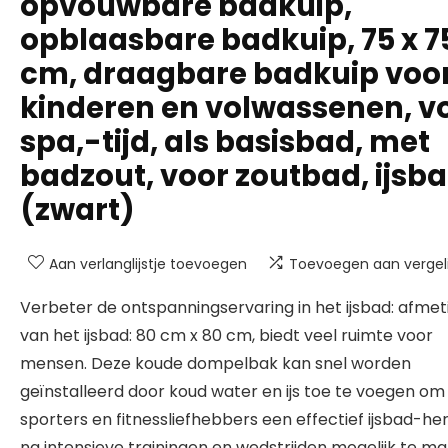
opvouwbare badkuip,
opblaasbare badkuip, 75 x 7
cm, draagbare badkuip voo
kinderen en volwassenen, v
spa,-tijd, als basisbad, met
badzout, voor zoutbad, ijsb
(zwart)
Aan verlanglijstje toevoegen
Toevoegen aan vergeli
Verbeter de ontspanningservaring in het ijsbad: afme
van het ijsbad: 80 cm x 80 cm, biedt veel ruimte voor
mensen. Deze koude dompelbak kan snel worden
geïnstalleerd door koud water en ijs toe te voegen om
sporters en fitnessliefhebbers een effectief ijsbad-her
na intensieve trainingen en wedstrijden mogelijk te ma