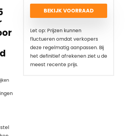
5
BEKIJK VOORRAAD
r
oor
Let op: Prijzen kunnen
fluctueren omdat verkopers
deze regelmatig aanpassen. Bij
ad
het definitief afrekenen ziet u de
meest recente prijs.
jken
tingen
stel
ken.