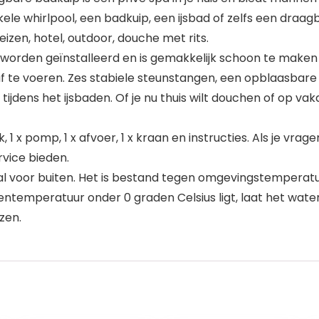
le whirlpool, een badkuip, een ijsbad of zelfs een draagb
eizen, hotel, outdoor, douche met rits.
worden geïnstalleerd en is gemakkelijk schoon te maken 
 te voeren. Zes stabiele steunstangen, een opblaasbare
jdens het ijsbaden. Of je nu thuis wilt douchen of op vak
1 x pomp, 1 x afvoer, 1 x kraan en instructies. Als je vra
rvice bieden.
al voor buiten. Het is bestand tegen omgevingstemperatu
ntemperatuur onder 0 graden Celsius ligt, laat het water 
zen.