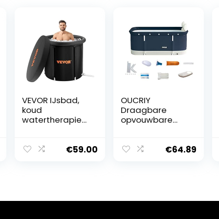
VEVOR IJsbad,
OUCRIY
koud
Draagbare
watertherapie
opvouwbare
dompelbad
badkuip, 120 x 55
voor atleet,
x 50 cm,
draagbaar
draagbare
€
59.00
€
64.89
openluchtzwem
studentenbadku
bad met ijsvat
ip, familiebad
voor herstel, 98
voor kinderen,
gallon
temperatuurbeh
opblaasbare
oud badkuip,
opvouwbare
ideaal voor
badkuip met
warm bad,