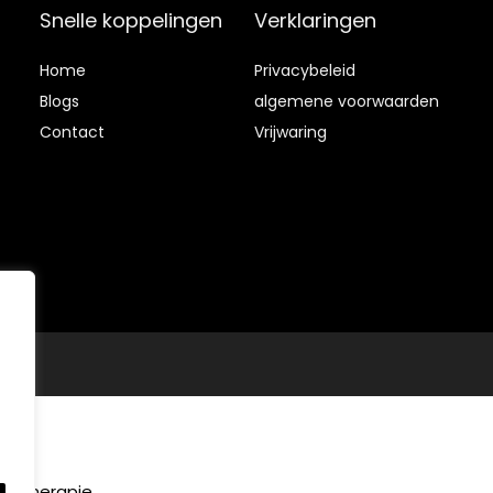
hoes, thuisijspad
ijsbad
Snelle koppelingen
Verklaringen
voor
volwassenen,
Home
Privacybeleid
35,4 “Lx30”
Blog
s
algemene voorwaarden
Contact
Vrijwaring
.
de therapie