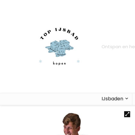
Ontspan en her
IJsbaden