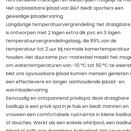
Het opblaasbare ijsbad van B&Y biedt sporters een
geweldige ijsbadervaring.
Langdurige temperatuurvergrendeling: het draagbare 
is ontworpen met 2 lagen extra dik pvc en 3 lagen
temperatuurvergrendelingslaag, die 85% van de
temperatuur tot 2 uur bij normale kamertemperatuur
houden. Het duurzame pvc-materiaal maakt het mogel
om watertemperaturen van -10 °C tot 50 °C te weers
Met ons opvouwbare ijsbad kunnen mensen genieten 
een effectievere en langer aanhoudende ijsbad- en
warmbadervaring.
Eenvoudig en ontspannend privéspa: deze draagbare
badkuip is een privé spa in je huis en biedt mannen en
vrouwen een comfortabele rustruimte in kleine badk
of douches. Werkt als een enkele whirlpool, een badku
ijsbad of zelfs een draagbare buitenbad. Het opvouwb