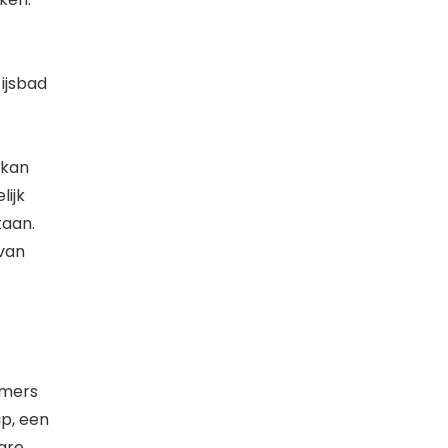
ijsbad
 kan
ijk
taan.
van
amers
ip, een
are