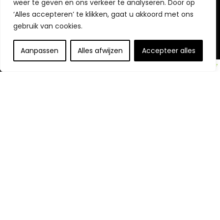
weer te geven en ons verkeer te analyseren. Door op
Home
‘Alles accepteren’ te klikken, gaat u akkoord met ons
gebruik van cookies.
Blog
s
Contact
Aanpassen
Alles afwijzen
Accepteer alles
Verklaringen
Privacybeleid
algemene voorwaarden
Vrijwaring
Openbaarmaking van partners
Openbaring:
Wij nemen deel aan het Amazon Services LLC
Associates Program, een affiliate-advertentieprogramma
dat is ontworpen om ons een manier te bieden om
vergoedingen te verdienen door te linken naar Amazon.com